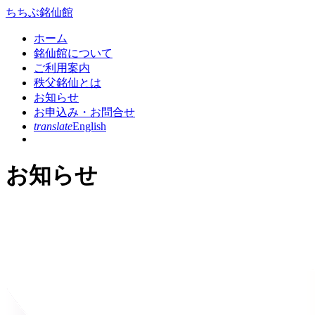
コ
ちちぶ銘仙館
ン
ホーム
テ
銘仙館について
ン
ご利用案内
ツ
秩父銘仙とは
本
お知らせ
文
お申込み・お問合せ
へ
translate
English
ス
キ
ッ
お知らせ
プ