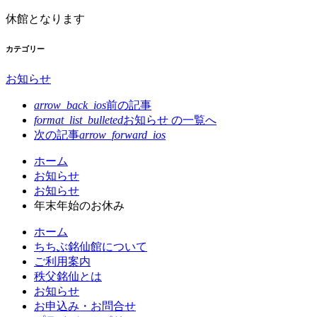
休館となります
カテゴリー
お知らせ
arrow_back_ios
前の記事
format_list_bulleted
お知らせ の
一覧へ
次の記事
arrow_forward_ios
コ
ペ
ホーム
ン
ー
お知らせ
テ
ジ
お知らせ
ン
の
年末年始のお休み
ツ
先
ホーム
本
頭
ちちぶ銘仙館について
文
へ
ご利用案内
の
戻
秩父銘仙とは
先
る
お知らせ
頭
お申込み・お問合せ
へ